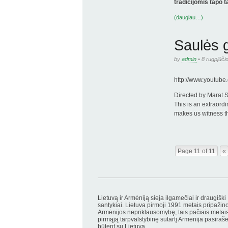
tradicijomis tapo t
(daugiau…)
Saulės 
by
admin
• 8 rugpjūči
http://www.youtu
Directed by Marat 
This is an extraordi
makes us witness th
Page 11 of 11
«
Page navig
Lietuvą ir Armėniją sieja ilgamečiai ir draugiški
santykiai. Lietuva pirmoji 1991 metais pripažin
Armėnijos nepriklausomybę, tais pačiais metai
pirmąją tarpvalstybinę sutartį Armėnija pasiraš
būtent su Lietuva.