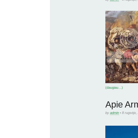
(daugiau…)
Apie Ar
by
admin
• 8 rugsėjo,