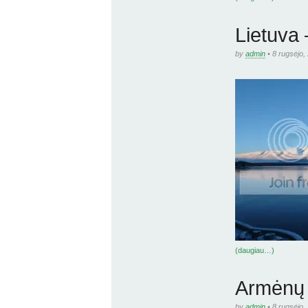
Lietuva 
by
admin
• 8 rugsėjo,
(daugiau…)
Armėnų a
by
admin
• 8 rugsėjo,