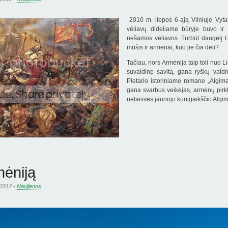
2010 m. liepos 6-ąją Vilniuje Vytaut
vėliavų dideliame būryje buvo i
nešamos vėliavos. Turbūt daugelį Li
mūšis ir armėnai, kuo jie čia dėti?
Tačiau, nors Armėnija taip toli nuo L
suvaidinę savitą, gana ryškų vaid
Pietario istoriniame romane „Algiman
gana svarbus veikėjas, armėnų pirkl
nelaisvės jaunojo kunigaikščio Algim
mėniją
 2012 •
Naujienos