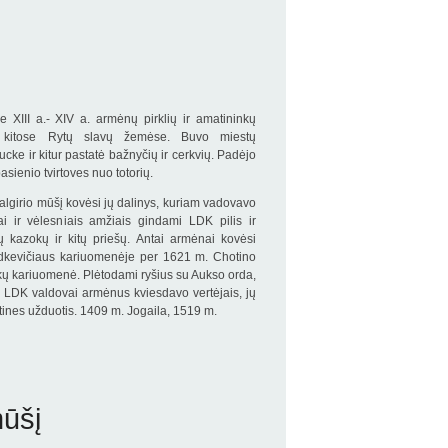
e XIII a.- XIV a. armėnų pirklių ir amatininkų
r kitose Rytų slavų žemėse. Buvo miestų
cke ir kitur pastatė bažnyčių ir cerkvių. Padėjo
asienio tvirtoves nuo totorių.
lgirio mūšį kovėsi jų dalinys, kuriam vadovavo
 ir vėlesniais amžiais gindami LDK pilis ir
ių kazokų ir kitų priešų. Antai armėnai kovėsi
odkevičiaus kariuomenėje per 1621 m. Chotino
rkų kariuomenė. Plėtodami ryšius su Aukso orda,
, LDK valdovai armėnus kviesdavo vertėjais, jų
tines užduotis. 1409 m. Jogaila, 1519 m.
mūšį