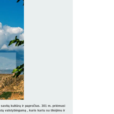
, savitą kultūrą ir papročius. 301 m. priėmusi
ą valstybingumą , kuris kartu su tikėjimu ir