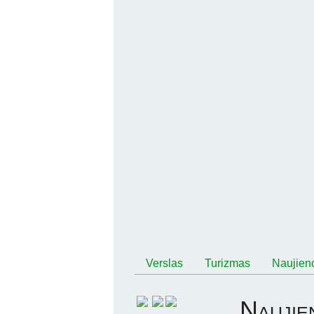
Verslas
Turizmas
Naujien
Main menu
Naujie