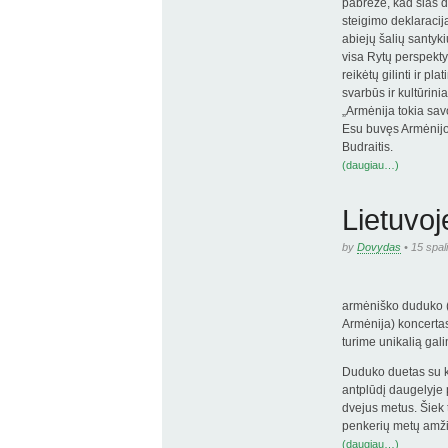
pabrėžė, kad šias d
steigimo deklaraci
abiejų šalių santyk
visa Rytų perspekty
reikėtų gilinti ir 
svarbūs ir kultūrini
„Armėnija tokia savo
Esu buvęs Armėnijoj
Budraitis.
(daugiau…)
Lietuvo
by
Dovydas
• 15 spal
armėniško duduko (
Armėnija) koncerta
turime unikalią gali
Duduko duetas su kl
antplūdį daugelyje 
dvejus metus. Šiek 
penkerių metų amži
(daugiau…)