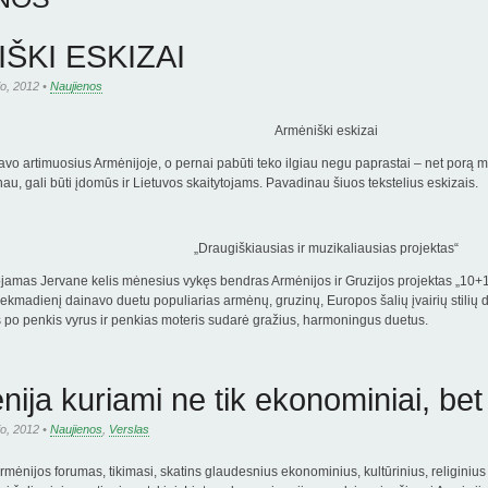
ŠKI ESKIZAI
io, 2012 •
Naujienos
Armėniški eskizai
o artimuosius Armėnijoje, o pernai pabūti teko ilgiau negu paprastai – net porą m
au, gali būti įdomūs ir Lietuvos skaitytojams. Pavadinau šiuos tekstelius eskizais.
„Draugiškiausias ir muzikaliausias projektas“
amas Jervane kelis mėnesius vykęs bendras Armėnijos ir Gruzijos projektas „10+10“
kmadienį dainavo duetu populiarias armėnų, gruzinų, Europos šalių įvairių stilių dain
es po penkis vyrus ir penkias moteris sudarė gražius, harmoningus duetus.
ija kuriami ne tik ekonominiai, bet ir
io, 2012 •
Naujienos
,
Verslas
Armėnijos forumas, tikimasi, skatins glaudesnius ekonominius, kultūrinius, religini