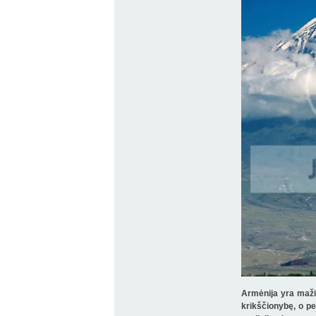
Armėnija yra mažia
krikščionybę, o pe