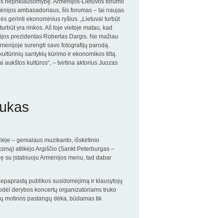
ijos nepriklausomybę. Armėnijos-Lietuvos forumo
ėnijos ambasadoriaus, šis forumas – tai naujas
s gerinti ekonominius ryšius. „Lietuvai turbūt
urbūt yra rinkos. Aš toje vietoje matau, kad
racijos prezidentas Robertas Dargis. Ne mažiau
Armėnijoje surengti savo fotografijų parodą.
kultūrinių santykių kūrimo ir ekonomikos tiltą.
aukštos kultūros“, – tvirtina aktorius Juozas
dukas
alėje – genialaus muzikanto, išskirtinio
mą) atlikėjo Argiščio (Sankt Peterburgas –
ę su įstabiuoju Armėnijos menu, tad dabar
 nepaprastą publikos susidomėjimą ir klausytojų
 todėl derybos koncertų organizatoriams truko
amų motinos pastangų dėka, būdamas tik