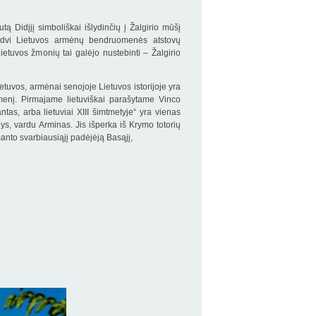
ą Didįjį simboliškai išlydinčių į Žalgirio mūšį
r dvi Lietuvos armėnų bendruomenės atstovų
etuvos žmonių tai galėjo nustebinti – Žalgirio
ietuvos, armėnai senojoje Lietuvos istorijoje yra
menį. Pirmajame lietuviškai parašytame Vinco
tas, arba lietuviai XIII šimtmetyje“ yra vienas
ys, vardu Arminas. Jis išperka iš Krymo totorių
anto svarbiausiąjį padėjėją Basąjį,