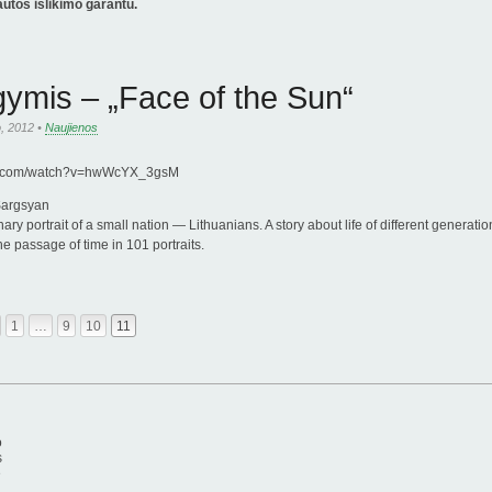
autos išlikimo garantu.
gymis – „Face of the Sun“
o, 2012 •
Naujienos
be.com/watch?v=hwWcYX_3gsM
Sargsyan
nary portrait of a small nation — Lithuanians. A story about life of different genera
e passage of time in 101 portraits.
1
…
9
10
11
ation
o
s
ė