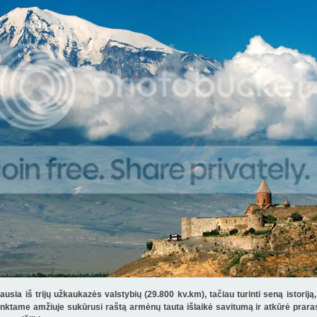
usia iš trijų užkaukazės valstybių (29.800 kv.km), tačiau turinti seną istoriją
nktame amžiuje sukūrusi raštą armėnų tauta išlaikė savitumą ir atkūrė prarast