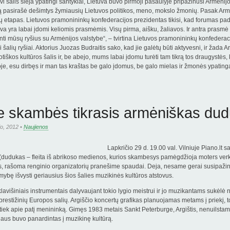
vi šalis sieja ypatingi santykiai, Lietuva buvo pirmoji pasaulyje pripažinusi Armėn
ją pasirašė dešimtys žymiausių Lietuvos politikos, meno, mokslo žmonių. Pasak Arm
ių etapas. Lietuvos pramonininkų konfederacijos prezidentas tikisi, kad forumas padė
va yra labai įdomi keliomis prasmėmis. Visų pirma, aišku, žaliavos. Ir antra prasmė t
platinti mūsų ryšius su Armėnijos valstybe“, – tvirtina Lietuvos pramonininkų konfede
ai šalių ryšiai. Aktorius Juozas Budraitis sako, kad jie galėtų būti aktyvesni, ir žada 
tiškos kultūros šalis ir, be abejo, mums labai įdomu turėti tam tikrą tos draugystės, 
e, esu dirbęs ir man tas kraštas be galo įdomus, be galo mielas ir žmonės ypatingai 
je skambės tikrasis armėniškas du
io, 2012 •
Naujienos
Lapkričio 29 d. 19.00 val. Vilniuje Piano.
lt s
dudukas – fleita iš abrikoso medienos, kurios skambesys pamėgdžioja moters verks
s, rašoma renginio organizatorių pranešime spaudai. Deja, nesame gerai susipažin
mybę išvysti geriausius šios šalies muzikinės kultūros atstovus.
avišiniais instrumentais dalyvaujant tokio lygio meistrui ir jo muzikantams sukėlė
prestižinių Europos salių. Argiščio koncertų grafikas planuojamas metams į priekį,
tiek apie patį menininką. Gimęs 1983 metais Sankt Peterburge, Argištis, nenuilst
aus buvo panardintas į muzikinę kultūrą.