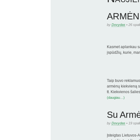
ARMĖNI
by
Dovydas
• 26 spal
Kasmet aplankau sav
įspūdžių, kurie, man
Taip buvo reklamuoj
armėnų kiekvieną se
tt. Kiekvienos šali
(daugiau…)
Su Armėn
by
Dovydas
• 19 spal
Įsteigtas Lietuvos-