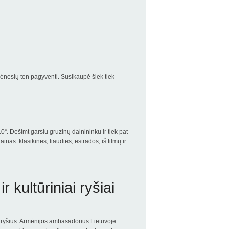
ėnesių ten pagyventi. Susikaupė šiek tiek
. Dešimt garsių gruzinų dainininkų ir tiek pat
as: klasikines, liaudies, estrados, iš filmų ir
 kultūriniai ryšiai
us ryšius. Armėnijos ambasadorius Lietuvoje