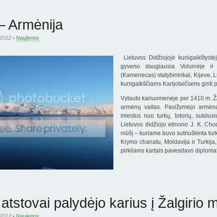
– Armėnija
 2012 •
Naujienos
Lietuvos Didžiojoje kunigaikštystėj
gyveno daugiausia Voluinėje i
(Kamenecas) statybininkai, Kijeve, Lu
kunigaikščiams Karijotaičiams ginti p
Vytauto kariuomenėje per 1410 m. Ža
armėnų vaitas. Pasižymėjo armėnai
miestus nuo turkų, totorių, sukilus
Lietuvos didžiojo etmono J. K. Ch
mūšį – kuriame buvo sutriuškinta tu
Krymo chanatu, Moldavija ir Turkija
pirkliams kartais pavesdavo diploma
tstovai palydėjo karius į Žalgirio 
 2012 •
Naujienos